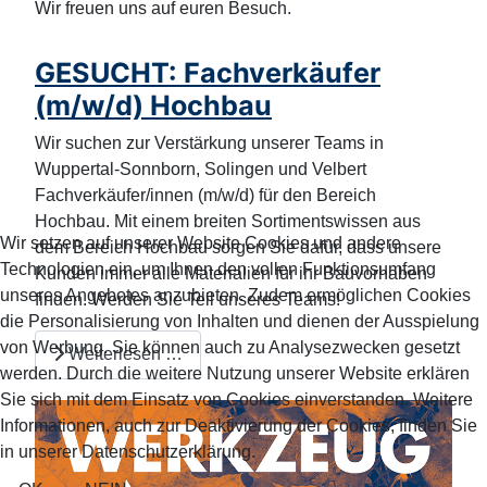
Wir freuen uns auf euren Besuch.
GESUCHT: Fachverkäufer
(m/w/d) Hochbau
Wir suchen zur Verstärkung unserer Teams in
Wuppertal-Sonnborn, Solingen und Velbert
Fachverkäufer/innen (m/w/d) für den Bereich
Hochbau. Mit einem breiten Sortimentswissen aus
Wir setzen auf unserer Website Cookies und andere
dem Bereich Hochbau sorgen Sie dafür, dass unsere
Technologien ein, um Ihnen den vollen Funktionsumfang
Kunden immer alle Materialien für ihr Bauvorhaben
unseres Angebotes anzubieten. Zudem ermöglichen Cookies
finden. Werden Sie Teil unseres Teams!
die Personalisierung von Inhalten und dienen der Ausspielung
von Werbung. Sie können auch zu Analysezwecken gesetzt
Weiterlesen …
werden. Durch die weitere Nutzung unserer Website erklären
Sie sich mit dem Einsatz von Cookies einverstanden. Weitere
Informationen, auch zur Deaktivierung der Cookies, finden Sie
in unserer Datenschutzerklärung.