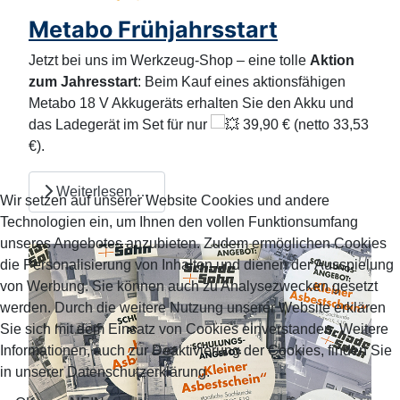
Metabo Frühjahrsstart
Jetzt bei uns im Werkzeug-Shop – eine tolle
Aktion
zum Jahresstart
: Beim Kauf eines aktionsfähigen
Metabo 18 V Akkugeräts erhalten Sie den Akku und
das Ladegerät im Set für nur
39,90 € (netto 33,53
€).
Weiterlesen …
Wir setzen auf unserer Website Cookies und andere
Technologien ein, um Ihnen den vollen Funktionsumfang
unseres Angebotes anzubieten. Zudem ermöglichen Cookies
die Personalisierung von Inhalten und dienen der Ausspielung
von Werbung. Sie können auch zu Analysezwecken gesetzt
werden. Durch die weitere Nutzung unserer Website erklären
Sie sich mit dem Einsatz von Cookies einverstanden. Weitere
Informationen, auch zur Deaktivierung der Cookies, finden Sie
in unserer Datenschutzerklärung.