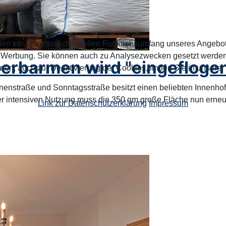
ien ein, um Ihnen den vollen Funktionsumfang unseres Angebo
n Werbung. Sie können auch zu Analysezwecken gesetzt werden.
erbarmen wird "eingefloge
nen, auch zur Deaktivierung der Cookies, finden Sie in unserer
traße und Sonntagsstraße besitzt einen beliebten Innenhof, 
der intensiven Nutzung muss die 350 qm große Fläche nun erneu
Link zur Datenschutzerklärung
Impressum