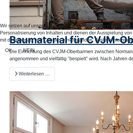
Wir setzen auf unserer Website Cookies und andere Technolog
Personalisierung von Inhalten und dienen der Ausspielung vo
Baumaterial für CVJM-Ob
mit dem Einsatz von Cookies einverstanden. Weitere Informatio
OK
NEIN
Die Einrichtung des CVJM-Oberbarmen zwischen Normannens
angenommen und vielfältig "bespielt" wird. Nach Jahren 
Weiterlesen …