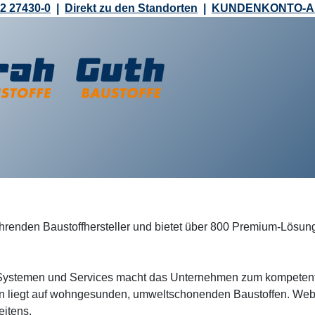
2 27430-0
|
Direkt zu den Standorten
|
KUNDENKONTO-
führenden Baustoffhersteller und bietet über 800 Premium-Lö
, Systemen und Services macht das Unternehmen zum kompetente
 liegt auf wohngesunden, umweltschonenden Baustoffen. Weber
itens.