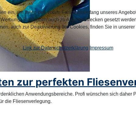
ien ein, um Ihnen den vollen Funktionsumfang unseres Angebo
n Werbung. Sie können auch zu Analysezwecken gesetzt werden.
nen, auch zur Deaktivierung der Cookies, finden Sie in unserer
Link zur Datenschutzerklärung
Impressum
ten zur perfekten Fliesenv
e erdenklichen Anwendungsbereiche. Profi wünschen sich daher
ür die Fliesenverlegung.