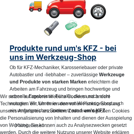
Produkte rund um's KFZ - bei
uns im Werkzeug-Shop
Ob für KFZ-Mechaniker, Karosseriebauer oder private
Autobastler und -liebhaber – zuverlässige
Werkzeuge
und Produkte von starken Marken
erleichtern die
Arbeiten am Fahrzeug und bringen hochwertige und
schnelle Ergebnisse. Für alle, die es noch nicht
Wir setzen auf unserer Website Cookies und andere
wussten: Wir führen in unserem Werkzeug-Shop auch
Technologien ein, um Ihnen den vollen Funktionsumfang
ein umfangreiches Sortiment
rund um's KFZ
.
unseres Angebotes anzubieten. Zudem ermöglichen Cookies
die Personalisierung von Inhalten und dienen der Ausspielung
von Werbung. Sie können auch zu Analysezwecken gesetzt
Weiterlesen …
werden. Durch die weitere Nutzung unserer Website erklären