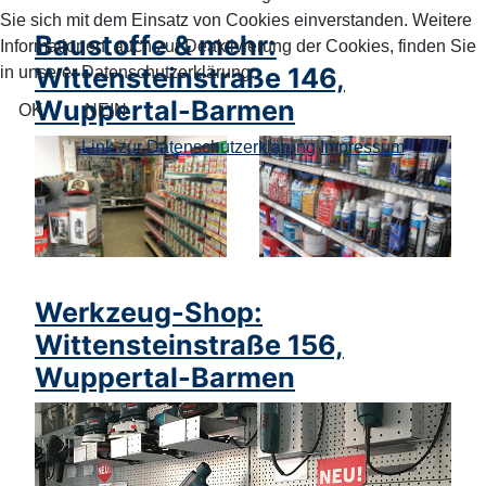
Sie sich mit dem Einsatz von Cookies einverstanden. Weitere
Baustoffe & mehr:
Informationen, auch zur Deaktivierung der Cookies, finden Sie
Wittensteinstraße 146,
in unserer Datenschutzerklärung.
Wuppertal-Barmen
OK
NEIN
Link zur Datenschutzerklärung
Impressum
Werkzeug-Shop:
Wittensteinstraße 156,
Wuppertal-Barmen