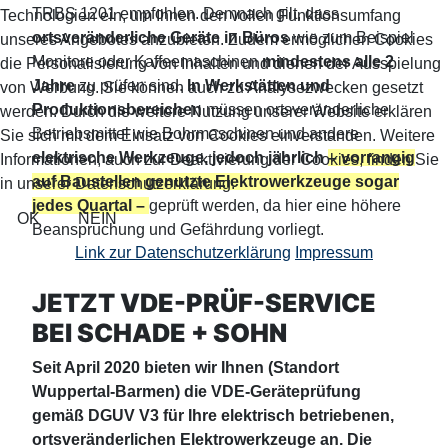
TRBS 1201 empfohlen. Demnach gilt, dass
Technologien ein, um Ihnen den vollen Funktionsumfang
ortsveränderliche Geräte in Büros
wie zum Beispiel
unseres Angebotes anzubieten. Zudem ermöglichen Cookies
Monitore oder Kaffeemaschinen
mindestens alle 2
die Personalisierung von Inhalten und dienen der Ausspielung
Jahre
zu prüfen sind.
In Werkstätten und
von Werbung. Sie können auch zu Analysezwecken gesetzt
Produktionsbereichen
müssen ortsveränderliche
werden. Durch die weitere Nutzung unserer Website erklären
Betriebsmittel wie Bohrmaschinen und andere
Sie sich mit dem Einsatz von Cookies einverstanden. Weitere
elektrische Werkzeuge, jedoch jährlich
– vorrangig
Informationen, auch zur Deaktivierung der Cookies, finden Sie
auf Baustellen genutzte Elektrowerkzeuge sogar
in unserer Datenschutzerklärung.
jedes Quartal –
geprüft werden, da hier eine höhere
OK
NEIN
Beanspruchung und Gefährdung vorliegt.
Link zur Datenschutzerklärung
Impressum
JETZT VDE-PRÜF-SERVICE
BEI SCHADE + SOHN
Seit April 2020 bieten wir Ihnen (Standort
Wuppertal-Barmen) die VDE-Geräteprüfung
gemäß DGUV V3 für Ihre elektrisch betriebenen,
ortsveränderlichen Elektrowerkzeuge an. Die