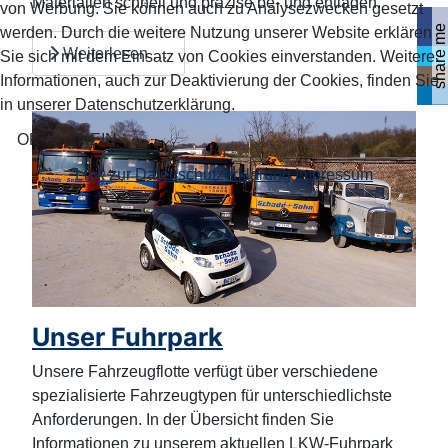
Materialien schnell und präzise be- und entladen.
von Werbung. Sie können auch zu Analysezwecken gesetzt
share me
werden. Durch die weitere Nutzung unserer Website erklären
Weiterlesen …
Sie sich mit dem Einsatz von Cookies einverstanden. Weitere
Informationen, auch zur Deaktivierung der Cookies, finden Sie
in unserer Datenschutzerklärung.
OK
NEIN
Link zur Datenschutzerklärung
Impressum
Unser Fuhrpark
Unsere Fahrzeugflotte verfügt über verschiedene
spezialisierte Fahrzeugtypen für unterschiedlichste
Anforderungen. In der Übersicht finden Sie
Informationen zu unserem aktuellen LKW-Fuhrpark