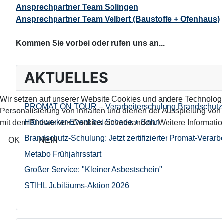
Ansprechpartner Team Solingen
Ansprechpartner Team Velbert (Baustoffe + Ofenhaus)
Kommen Sie vorbei oder rufen uns an...
AKTUELLES
Wir setzen auf unserer Website Cookies und andere Technolog
PROMAT ON TOUR – Verarbeiterschulung Brandschutz
Personalisierung von Inhalten und dienen der Ausspielung vo
Handwerker-Event bei Schade + Sohn
mit dem Einsatz von Cookies einverstanden. Weitere Informatio
Brandschutz-Schulung: Jetzt zertifizierter Promat-Verarb
OK
NEIN
Metabo Frühjahrsstart
Großer Service: "Kleiner Asbestschein"
STIHL Jubiläums-Aktion 2026