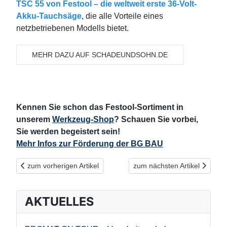
TSC 55 von Festool – die weltweit erste 36-Volt-
Akku-Tauchsäge
, die alle Vorteile eines
netzbetriebenen Modells bietet.
MEHR DAZU AUF SCHADEUNDSOHN.DE
Kennen Sie schon das Festool-Sortiment in
unserem
Werkzeug-Shop
? Schauen Sie vorbei,
Sie werden begeistert sein!
Mehr Infos zur Förderung der BG BAU
Vorheriger Beitrag: Nicht vergessen, Festool Werkzeug registrie
Nächster Beitrag: Schaffen S
zum vorherigen Artikel
zum nächsten Artikel
AKTUELLES