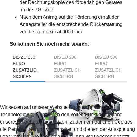
der Rechnungskopie des förderfähigen Gerätes
an die BG BAU.
Nach dem Antrag auf die Förderung erhält der
Antragsteller die entsprechende Rückerstattung
von bis zu maximal 400 Euro.
So können Sie noch mehr sparen:
BIS ZU 150
BIS ZU 200
BIS ZU 300
EURO
EURO
EURO
ZUSÄTZLICH
ZUSÄTZLICH
ZUSÄTZLICH
SICHERN
SICHERN
SICHERN
Wir setzen auf unserer Website Cookies und andere
Technologien ein, um Ihnen den vollen Funktionsumfang
unseres Angebotes anzubieten. Zudem ermöglichen Cookies
die Personalisierung von Inhalten und dienen der Ausspielung
von Werbung. Sie können auch zu Analysezwecken gesetzt