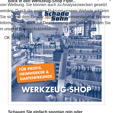
Blick in den Werkzeug-Shop Flyer...
von Werbung. Sie können auch zu Analysezwecken gesetzt
werden. Durch die weitere Nutzung unserer Website erklären
Sie sich mit dem Einsatz von Cookies einverstanden. Weitere
Informationen, auch zur Deaktivierung der Cookies, finden Sie
in unserer Datenschutzerklärung.
OK
NEIN
Link zur Datenschutzerklärung
Impressum
Schauen Sie einfach spontan rein oder