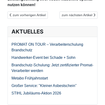
nutzen können!
Vorheriger Beitrag: Schneller, sicherer und ausdauernder: Tau
Nächster Beitrag: Festool S
zum vorherigen Artikel
zum nächsten Artikel
AKTUELLES
PROMAT ON TOUR – Verarbeiterschulung
Brandschutz
Handwerker-Event bei Schade + Sohn
Brandschutz-Schulung: Jetzt zertifizierter Promat-
Verarbeiter werden
Metabo Frühjahrsstart
Großer Service: "Kleiner Asbestschein"
STIHL Jubiläums-Aktion 2026