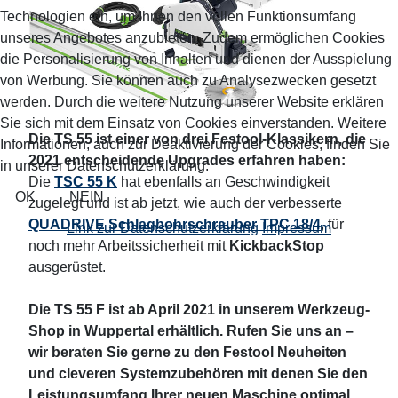
Technologien ein, um Ihnen den vollen Funktionsumfang
unseres Angebotes anzubieten. Zudem ermöglichen Cookies
die Personalisierung von Inhalten und dienen der Ausspielung
von Werbung. Sie können auch zu Analysezwecken gesetzt
werden. Durch die weitere Nutzung unserer Website erklären
Sie sich mit dem Einsatz von Cookies einverstanden. Weitere
Die TS 55 ist einer von drei Festool-Klassikern, die
Informationen, auch zur Deaktivierung der Cookies, finden Sie
2021 entscheidende Upgrades erfahren haben:
in unserer Datenschutzerklärung.
Die
TSC 55 K
hat ebenfalls an Geschwindigkeit
OK
NEIN
zugelegt und ist ab jetzt, wie auch der verbesserte
QUADRIVE Schlagbohrschrauber TPC 18/4
, für
Link zur Datenschutzerklärung
Impressum
noch mehr Arbeitssicherheit mit
KickbackStop
ausgerüstet.
Die TS 55 F ist ab April 2021 in unserem Werkzeug-
Shop in Wuppertal erhältlich. Rufen Sie uns an –
wir beraten Sie gerne zu den Festool Neuheiten
und cleveren Systemzubehören mit denen Sie den
Leistungsumfang Ihrer neuen Maschine optimal