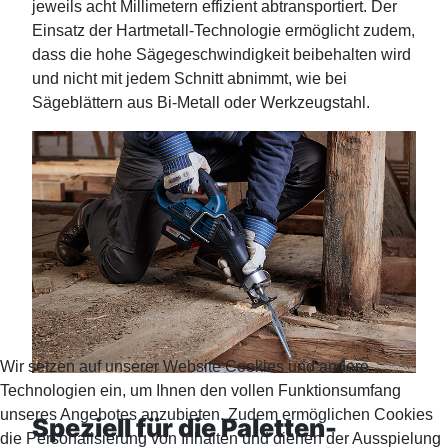
jeweils acht Millimetern effizient abtransportiert. Der
Einsatz der Hartmetall-Technologie ermöglicht zudem,
dass die hohe Sägegeschwindigkeit beibehalten wird
und nicht mit jedem Schnitt abnimmt, wie bei
Sägeblättern aus Bi-Metall oder Werkzeugstahl.
Wir setzen auf unserer Website Cookies und andere
Technologien ein, um Ihnen den vollen Funktionsumfang
unseres Angebotes anzubieten. Zudem ermöglichen Cookies
Speziell für die Paletten-
die Personalisierung von Inhalten und dienen der Ausspielung