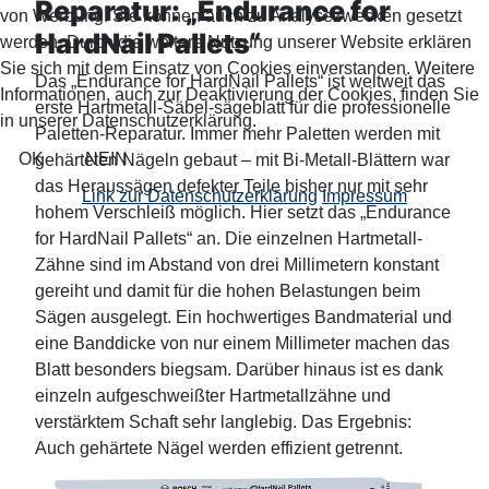
Reparatur: „Endurance for
von Werbung. Sie können auch zu Analysezwecken gesetzt
HardNail Pallets“
werden. Durch die weitere Nutzung unserer Website erklären
Sie sich mit dem Einsatz von Cookies einverstanden. Weitere
Das „Endurance for HardNail Pallets“ ist weltweit das
Informationen, auch zur Deaktivierung der Cookies, finden Sie
erste Hartmetall-Säbel-sägeblatt für die professionelle
in unserer Datenschutzerklärung.
Paletten-Reparatur. Immer mehr Paletten werden mit
OK
NEIN
gehärteten Nägeln gebaut – mit Bi-Metall-Blättern war
das Heraussägen defekter Teile bisher nur mit sehr
Link zur Datenschutzerklärung
Impressum
hohem Verschleiß möglich. Hier setzt das „Endurance
for HardNail Pallets“ an. Die einzelnen Hartmetall-
Zähne sind im Abstand von drei Millimetern konstant
gereiht und damit für die hohen Belastungen beim
Sägen ausgelegt. Ein hochwertiges Bandmaterial und
eine Banddicke von nur einem Millimeter machen das
Blatt besonders biegsam. Darüber hinaus ist es dank
einzeln aufgeschweißter Hartmetallzähne und
verstärktem Schaft sehr langlebig. Das Ergebnis:
Auch gehärtete Nägel werden effizient getrennt.