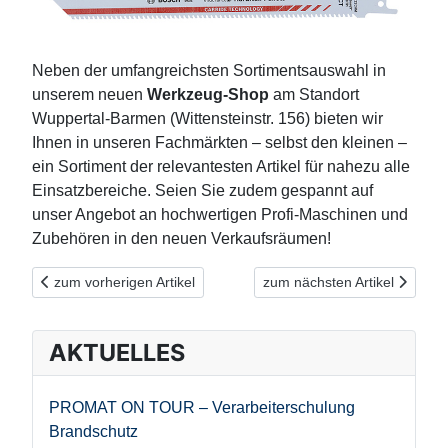
Neben der umfangreichsten Sortimentsauswahl in
unserem neuen
Werkzeug-Shop
am Standort
Wuppertal-Barmen (Wittensteinstr. 156) bieten wir
Ihnen in unseren Fachmärkten – selbst den kleinen –
ein Sortiment der relevantesten Artikel für nahezu alle
Einsatzbereiche. Seien Sie zudem gespannt auf
unser Angebot an hochwertigen Profi-Maschinen und
Zubehören in den neuen Verkaufsräumen!
Vorheriger Beitrag: Erleben Sie BOSCH an allen Standorten: 
Nächster Beitrag: Säbelsägebl
zum vorherigen Artikel
zum nächsten Artikel
AKTUELLES
PROMAT ON TOUR – Verarbeiterschulung
Brandschutz