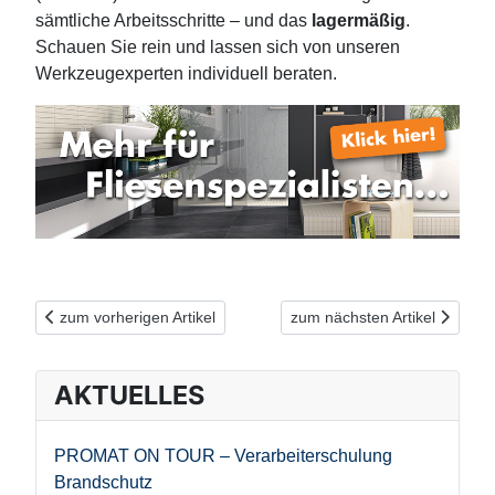
sämtliche Arbeitsschritte – und das
lagermäßig
.
Schauen Sie rein und lassen sich von unseren
Werkzeugexperten individuell beraten.
Vorheriger Beitrag: Extrem effizient: BOSCH GDX mit 2-in-1 Wer
Nächster Beitrag: Profis ben
zum vorherigen Artikel
zum nächsten Artikel
AKTUELLES
PROMAT ON TOUR – Verarbeiterschulung
Brandschutz