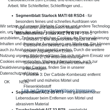
Arbeit. Wie Schleifteller, Schleiffinger und...
Segmentblatt Starlock MATI 68 RSD4
- für
besonders feines und schnelles Ausfräsen von
Wir setzen auf unserer Website Cookies und andere Technolog
Fugenmörtel und abrasivem Material
ein, um Ihnen den vollen Funktionsumfang unseres Angebotes
Mörtelentferner 3 max AVZ 70 RT4
- 3-in-1
anzubieten. Zudem ermöglichen Cookies die Personalisierung
Funktion 1: Die abgerundete Spitze ist mit
Inhalten und dienen der Ausspielung von Werbung. Sie können
Carbide-Korn besetzt und entfernt Mörtel aus
auch zu Analysezwecken gesetzt werden. Durch die weitere
schwer zugänglichen Ecken
Nutzung unserer Website erklären Sie sich mit dem Einsatz vo
Funktion 2: Die widerstandsfähige
Cookies einverstanden. Weitere Informationen, auch zur
Schneidekante fräst effizient Mörtel aus
Deaktivierung der Cookies, finden Sie in unserer
Fliesenfugen
Datenschutzerklärung.
Funktion 3: Der Carbide-Kornbesatz entfernt
schnell und mühelos Mörtel und
OK
NEIN
Fliesenklebstoff
Link zur Datenschutzerklärung
Impressum
Segmentblatt ACZ 85 RT3
- mit garantiert hoher
Lebensdauer beim Entfernen von Mörtel und
abrasivem Material
Tauchsägeblatt AIZ 32 RT5
- ermöglicht