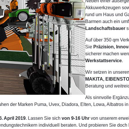
Neben einer außerge
Akkuwerkzeugen sowie
rund um Haus und Gar
Barmen auch ein um
Landschaftsbauer
s
Auf über 350 qm Verk
Sie
Präzision, Inno
sicherer machen wer
Werkstattservice
.
Wir setzen in unser
MAKITA, EIBENST
Beratung und weitrei
Als sinnvolle Ergänz
hen der Marken Puma, Uvex, Diadora, Elten, Lowa, Albatros i
. April 2019
. Lassen Sie sich
von 9-16 Uhr
von unserem erweit
dungstechnikern individuell beraten. Und probieren Sie doch b