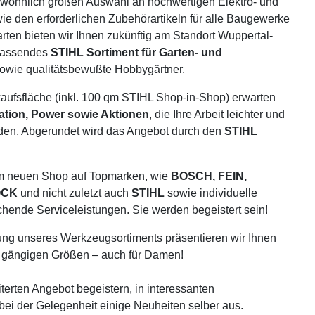
wöhnlich großen Auswahl an hochwertigen Elektro- und
 den erforderlichen Zubehörartikeln für alle Baugewerke
ten bieten wir Ihnen zukünftig am Standort Wuppertal-
fassendes
STIHL Sortiment für Garten- und
owie qualitätsbewußte Hobbygärtner.
aufsfläche (inkl. 100 qm STIHL Shop-in-Shop) erwarten
vation, Power sowie Aktionen
, die Ihre Arbeit leichter und
den. Abgerundet wird das Angebot durch den
STIHL
em neuen Shop auf Topmarken, wie
BOSCH, FEIN,
OCK
und nicht zuletzt auch
STIHL
sowie individuelle
chende Serviceleistungen. Sie werden begeistert sein!
ung unseres Werkzeugsortiments präsentieren wir Ihnen
n gängigen Größen – auch für Damen!
erten Angebot begeistern, in interessanten
ei der Gelegenheit einige Neuheiten selber aus.