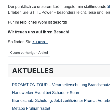
Der pünktlich zu unserem Eröffnungstermin stattfindende
S
Erleben Sie STIHL Power – besonders leicht, leise und lei
Für Ihr leibliches Wohl ist gesorgt!
Wir freuen uns auf Ihren Besuch!
So finden Sie
zu uns...
Vorheriger Beitrag: STIHL Cashback-Aktion Gartengeräte 2023
zum vorherigen Artikel
AKTUELLES
PROMAT ON TOUR – Verarbeiterschulung Brandschutz
Handwerker-Event bei Schade + Sohn
Brandschutz-Schulung: Jetzt zertifizierter Promat-Verarb
Metabo Frühjahrsstart