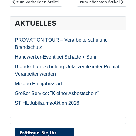
Vorheriger Beitrag: Unser Werkzeug-Shop - überraschend ande
Nächster Beitrag: Sat.1 Früh
zum vorherigen Artikel
zum nächsten Artikel
AKTUELLES
PROMAT ON TOUR – Verarbeiterschulung
Brandschutz
Handwerker-Event bei Schade + Sohn
Brandschutz-Schulung: Jetzt zertifizierter Promat-
Verarbeiter werden
Metabo Frühjahrsstart
Großer Service: "Kleiner Asbestschein"
STIHL Jubiläums-Aktion 2026