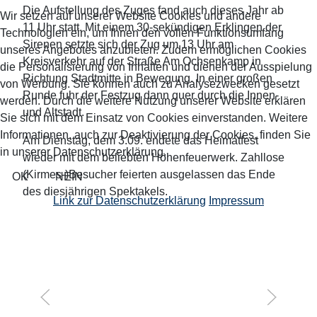
Die Aufstellung des Zuges fand auch dieses Jahr ab
Wir setzen auf unserer Website Cookies und andere
11 Uhr statt. Mit einem 30-sekündigen Erklingen der
Technologien ein, um Ihnen den vollen Funktionsumfang
Sirenen setzte sich der Zug um 13 Uhr am
unseres Angebotes anzubieten. Zudem ermöglichen Cookies
Kreisverkehr auf der Straße Am Ochsenkamp in
die Personalisierung von Inhalten und dienen der Ausspielung
Richtung Stadtmitte in Bewegung. In einer großen
von Werbung. Sie können auch zu Analysezwecken gesetzt
Runde fuhr der Festzug dann quer durch die Innen-
werden. Durch die weitere Nutzung unserer Website erklären
und Altstadt.
Sie sich mit dem Einsatz von Cookies einverstanden. Weitere
Informationen, auch zur Deaktivierung der Cookies, finden Sie
Am Dienstag, dem 3.09. endete das Heimatfest
in unserer Datenschutzerklärung.
wieder mit dem beliebten Höhenfeuerwerk. Zahllose
(Kirmes-)Besucher feierten ausgelassen das Ende
OK
NEIN
des diesjährigen Spektakels.
Link zur Datenschutzerklärung
Impressum