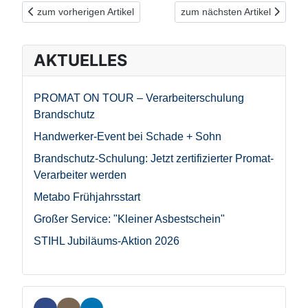
Vorheriger Beitrag: Wir waren auch mit bester Stimmung dabei...
Nächster Beitrag: Schade +
zum vorherigen Artikel
zum nächsten Artikel
AKTUELLES
PROMAT ON TOUR – Verarbeiterschulung
Brandschutz
Handwerker-Event bei Schade + Sohn
Brandschutz-Schulung: Jetzt zertifizierter Promat-
Verarbeiter werden
Metabo Frühjahrsstart
Großer Service: "Kleiner Asbestschein"
STIHL Jubiläums-Aktion 2026