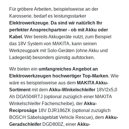
Für gröbere Arbeiten, beispielsweise an der
Karosserie, bedarf es leistungsstarker
Elektrowerkzeuge
.
Da sind wir natürlich Ihr
perfekter Ansprechpartner - ob mit Akku oder
Kabel.
Wer bereits Akkugeräte nutzt, zum Beispiel
das 18V System von MAKITA, kann seinen
Werkzeugpark mit Solo-Geräten (ohne Akku und
Ladegerät) besonders günstig aufstocken.
Wir bieten ein
umfangreiches Angebot an
Elektrowerkzeugen hochwertiger Top-Marken
. Wie
wäre es beispielsweise aus dem
MAKITA Akku-
Sortiment
mit dem
Akku-Winkelschleifer
18V/2x5,0
Ah DGA504RTJ (optional zuzüglich einer MAKITA
Winkelschleifer Fächerscheibe), der
Akku-
Reciprosäge
18V DJR186ZK (optional zuzüglich
BOSCH Säbelsägeblatt Vehicle Rescue), dem
Akku-
Geradschleifer
DGD800Z, einer
Akku-