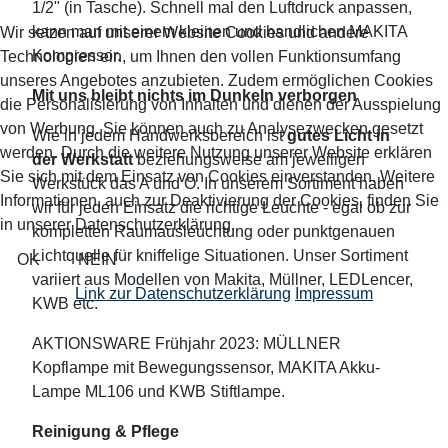
1/2" (in Tasche). Schnell mal den Luftdruck anpassen,
kann man mit einem kleinen und handlichen MAKITA
Wir setzen auf unserer Website Cookies und andere
Kompressor.
Technologien ein, um Ihnen den vollen Funktionsumfang
unseres Angebotes anzubieten. Zudem ermöglichen Cookies
Mit uns bleibt nichts im Dunkeln verborgen
die Personalisierung von Inhalten und dienen der Ausspielung
von Werbung. Sie können auch zu Analysezwecken gesetzt
Wie in jedem Handwerksbereich ist
gutes Licht in
werden. Durch die weitere Nutzung unserer Website erklären
der Werkstatt
beziehungsweise am jeweiligen
Sie sich mit dem Einsatz von Cookies einverstanden. Weitere
Werkstück das A und O. In unserem Sortiment haben
Informationen, auch zur Deaktivierung der Cookies, finden Sie
wir für jeden Einsatz die richtige Leuchte - egal ob zur
in unserer Datenschutzerklärung.
kompletten Raumausleuchtung oder punktgenauen
Lichtquelle für kniffelige Situationen. Unser Sortiment
OK
NEIN
variiert aus Modellen von Makita, Müllner, LEDLencer,
Link zur Datenschutzerklärung
Impressum
KWB etc.
AKTIONSWARE Frühjahr 2023: MÜLLNER
Kopflampe mit Bewegungssensor, MAKITA Akku-
Lampe ML106 und KWB Stiftlampe.
Reinigung & Pflege