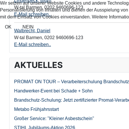
Lindenbeck, Björn
Wir setzen auf unserer Website Cookies und andere Technolog
W-tal Barmen
,
0202 9460696-123
Personalisierung von Inhalten und dienen der Ausspielung vo
E-Mail schreiben..
mit dem Einsatz von Cookies einverstanden. Weitere Informatio
OK
NEIN
Walbrecht, Daniel
W-tal Barmen
,
0202 9460696-123
E-Mail schreiben..
AKTUELLES
PROMAT ON TOUR – Verarbeiterschulung Brandschutz
Handwerker-Event bei Schade + Sohn
Brandschutz-Schulung: Jetzt zertifizierter Promat-Verarb
Metabo Frühjahrsstart
Großer Service: "Kleiner Asbestschein"
STIHL Jubiläums-Aktion 2026