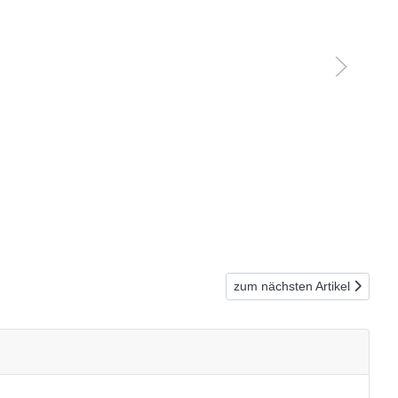
Nächster Beitrag: Werkzeug-
zum nächsten Artikel