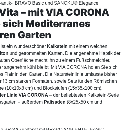
-antik-, BRAVO Basic und SANOKU® Elegance.
 Vita – mit VIA CORONA
e sich Mediterranes
Ihren Garten
- ist ein wunderschöner
Kalkstein
mit einem weichen,
dton
und getrommelten Kanten. Die angenehme Haptik der
uten Oberfläche macht ihn zu einem Fußschmeichler,
r angenehm kühl bleibt. Mit VIA CORONA holen Sie sich
s Flair in den Garten. Die Natursteinlinie umfasste bisher
fünf 3 cm starken Formaten, sowie Sets für den Römischen
ine (10x10x8 cm) und Blockstufen (15x35x100 cm).
n der Linie VIA CORONA
– der beliebtesten Kalkstein-Serie
ausgarten – außerdem
Palisaden
(8x25x50 cm und
 Linie BRAVO umfasst mit BRAVO AMBIENTE, BASIC,