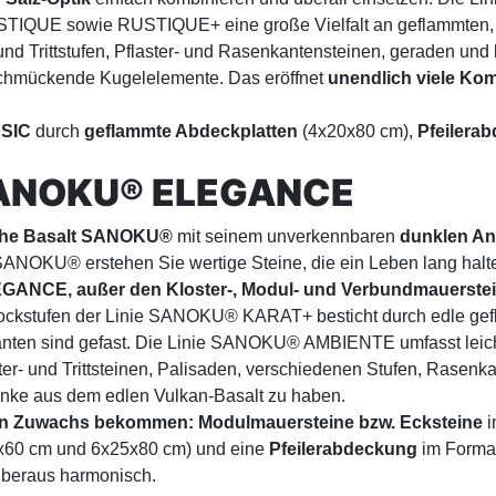
sowie RUSTIQUE+ eine große Vielfalt an geflammten, gest
nd Trittstufen, Pflaster- und Rasenkantensteinen, geraden und 
 schmückende Kugelelemente. Das eröffnet
unendlich viele Kom
SIC
durch
geflammte Abdeckplatten
(4x20x80 cm),
Pfeilera
 SANOKU® ELEGANCE
che Basalt SANOKU®
mit seinem unverkennbaren
dunklen An
ie SANOKU® erstehen Sie wertige Steine, die ein Leben lang ha
ANCE, außer den Kloster-, Modul- und Verbundmauersteinen
ockstufen der Linie SANOKU® KARAT+ besticht durch edle gefl
anten sind gefast. Die Linie SANOKU® AMBIENTE umfasst leicht sa
er- und Trittsteinen, Palisaden, verschiedenen Stufen, Rasenka
ke aus dem edlen Vulkan-Basalt zu haben.
un Zuwachs bekommen:
Modulmauersteine bzw. Ecksteine
i
x60 cm und 6x25x80 cm) und eine
Pfeilerabdeckung
im Format
beraus harmonisch.