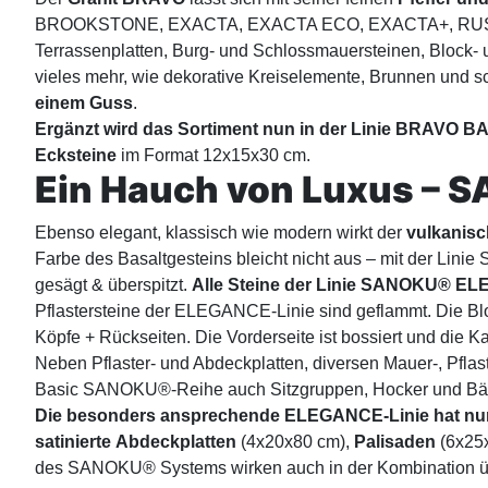
BROOKSTONE, EXACTA, EXACTA ECO, EXACTA+, RUSTIQUE 
Terrassenplatten, Burg- und Schlossmauersteinen, Block- u
vieles mehr, wie dekorative Kreiselemente, Brunnen und
einem Guss
.
Ergänzt wird das Sortiment nun in der Linie
BRAVO BA
Ecksteine
im Format 12x15x30 cm.
Ein Hauch von Luxus –
Ebenso elegant, klassisch wie modern wirkt der
vulkanis
Farbe des Basaltgesteins bleicht nicht aus – mit der Lin
gesägt & überspitzt.
Alle Steine der Linie SANOKU® ELEG
Pflastersteine der ELEGANCE-Linie sind geflammt. Die Bl
Köpfe + Rückseiten. Die Vorderseite ist bossiert und die K
Neben Pflaster- und Abdeckplatten, diversen Mauer-, Pflast
Basic SANOKU®-Reihe auch Sitzgruppen, Hocker und Bän
Die besonders ansprechende ELEGANCE-Linie hat n
satinierte Abdeckplatten
(4x20x80 cm),
Palisaden
(6x25
des SANOKU® Systems wirken auch in der Kombination ü