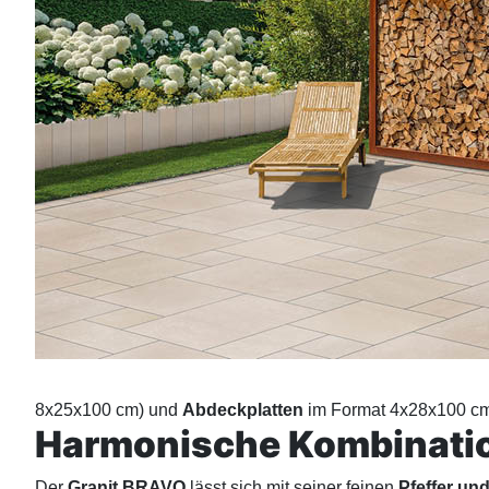
8x25x100 cm) und
Abdeckplatten
im Format 4x28x100 cm
Harmonische Kombinati
Der
Granit BRAVO
lässt sich mit seiner feinen
Pfeffer und