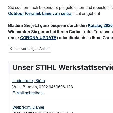
Sie suchen nach besonders pflegeleichten und robusten Te
Outdoor-Keramik Linie von seltra
nicht entgehen!
Blättern Sie jetzt ganz bequem durch den
Katalog 2020
Wir beraten Sie gerne bei Ihrem Garten- oder Terrassen
unser
CORONA-UPDATE
) oder direkt bis in Ihren Garte
Vorheriger Beitrag: Galanda® - hier stimmen Qualität und Preis
zum vorherigen Artikel
Unser STIHL Werkstattservi
Lindenbeck, Björn
W-tal Barmen
,
0202 9460696-123
E-Mail schreiben..
Walbrecht, Daniel