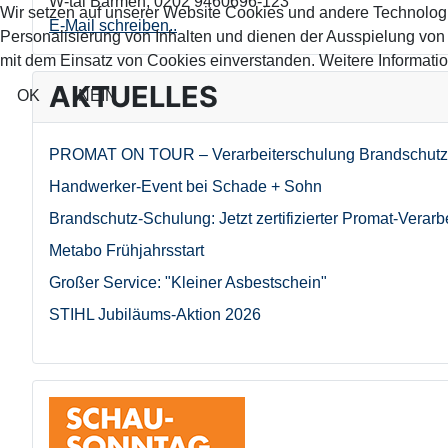
W-tal Barmen
,
0202 9460696-123
Wir setzen auf unserer Website Cookies und andere Technolog
E-Mail schreiben..
Personalisierung von Inhalten und dienen der Ausspielung vo
mit dem Einsatz von Cookies einverstanden. Weitere Informatio
AKTUELLES
OK
NEIN
PROMAT ON TOUR – Verarbeiterschulung Brandschutz
Handwerker-Event bei Schade + Sohn
Brandschutz-Schulung: Jetzt zertifizierter Promat-Verarb
Metabo Frühjahrsstart
Großer Service: "Kleiner Asbestschein"
STIHL Jubiläums-Aktion 2026