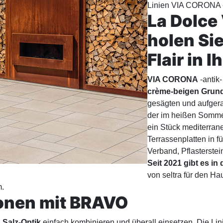
Linien VIA CORONA 
La Dolce
holen Si
Flair in 
VIA CORONA
-antik
crème-beigen Grun
gesägten und aufgera
der im heißen Somme
ein Stück mediterrane
Terrassenplatten in 
Verband, Pflasterste
Seit 2021 gibt es i
von seltra für den H
.
onen mit BRAVO
 Salz-Optik
einfach kombinieren und überall einsetzen. Die