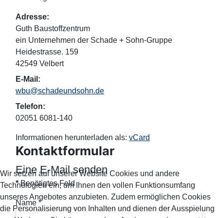
Adresse:
Guth Baustoffzentrum
ein Unternehmen der Schade + Sohn-Gruppe
Heidestrasse. 159
42549 Velbert
E-Mail:
wbu@schadeundsohn.de
Telefon:
02051 6081-140
Informationen herunterladen als:
vCard
Kontaktformular
Eine E-Mail senden
Wir setzen auf unserer Website Cookies und andere
*
Benötigtes Feld
Technologien ein, um Ihnen den vollen Funktionsumfang
unseres Angebotes anzubieten. Zudem ermöglichen Cookies
Name
*
die Personalisierung von Inhalten und dienen der Ausspielung