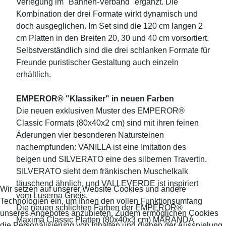
Verlegung im "Bahnen-Verband" ergänzt. Die
Kombination der drei Formate wirkt dynamisch und
doch ausgeglichen. Im Set sind die 120 cm langen 2
cm Platten in den Breiten 20, 30 und 40 cm vorsortiert.
Selbstverständlich sind die drei schlanken Formate für
Freunde puristischer Gestaltung auch einzeln
erhältlich.
EMPEROR® "Klassiker" in neuen Farben
Die neuen exklusiven Muster des EMPEROR®
Classic Formats (80x40x2 cm) sind mit ihren feinen
Äderungen vier besonderen Natursteinen
nachempfunden: VANILLA ist eine Imitation des
beigen und SILVERATO eine des silbernen Travertin.
SILVERATO sieht dem fränkischen Muschelkalk
täuschend ähnlich, und VALLEVERDE ist inspiriert
Wir setzen auf unserer Website Cookies und andere
vom Luserna Gneis.
Technologien ein, um Ihnen den vollen Funktionsumfang
Die neuen schlichten Farben der EMPEROR®
unseres Angebotes anzubieten. Zudem ermöglichen Cookies
Maxima Classic Platten (80x40x3 cm) MARANDA
die Personalisierung von Inhalten und dienen der Ausspielung