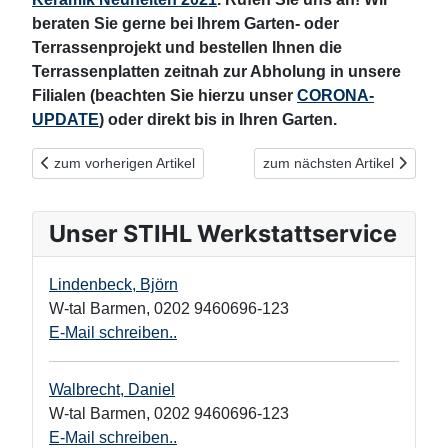
beraten Sie gerne bei Ihrem Garten- oder
Terrassenprojekt und bestellen Ihnen die
Terrassenplatten zeitnah zur Abholung in unsere
Filialen (beachten Sie hierzu unser
CORONA-
UPDATE
) oder direkt bis in Ihren Garten.
Vorheriger Beitrag: Jetzt noch vielseitiger: Die beliebten Seltra N
Nächster Beitrag: Mit Galanda
zum vorherigen Artikel
zum nächsten Artikel
Unser STIHL Werkstattservice
Lindenbeck, Björn
W-tal Barmen
,
0202 9460696-123
E-Mail schreiben..
Walbrecht, Daniel
W-tal Barmen
,
0202 9460696-123
E-Mail schreiben..