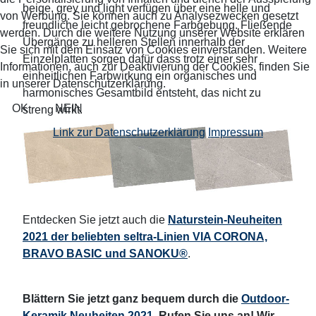
beige, grey und light verfügen über eine helle und
von Werbung. Sie können auch zu Analysezwecken gesetzt
freundliche leicht gebrochene Farbgebung. Fließende
werden. Durch die weitere Nutzung unserer Website erklären
Übergänge zu helleren Stellen innerhalb der
Sie sich mit dem Einsatz von Cookies einverstanden. Weitere
Einzelplatten sorgen dafür dass trotz einer sehr
Informationen, auch zur Deaktivierung der Cookies, finden Sie
einheitlichen Farbwirkung ein organisches und
in unserer Datenschutzerklärung.
harmonisches Gesamtbild entsteht, das nicht zu
OK
NEIN
streng wirkt.
Link zur Datenschutzerklärung
Impressum
Entdecken Sie jetzt auch die
Naturstein-Neuheiten
2021 der beliebten seltra-Linien VIA CORONA,
BRAVO BASIC und SANOKU®
.
Blättern Sie jetzt ganz bequem durch die
Outdoor-
Keramik Neuheiten 2021
. Rufen Sie uns an! Wir