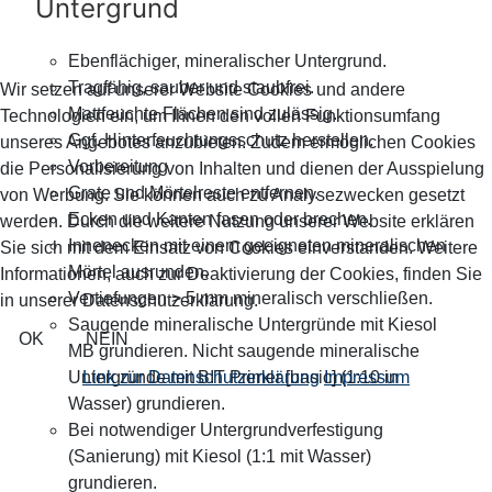
Untergrund
Ebenflächiger, mineralischer Untergrund.
Tragfähig, sauber und staubfrei.
Wir setzen auf unserer Website Cookies und andere
Mattfeuchte Flächen sind zulässig.
Technologien ein, um Ihnen den vollen Funktionsumfang
Ggf. Hinterfeuchtungsschutz herstellen.
unseres Angebotes anzubieten. Zudem ermöglichen Cookies
Vorbereitung
die Personalisierung von Inhalten und dienen der Ausspielung
Grate und Mörtelreste entfernen.
von Werbung. Sie können auch zu Analysezwecken gesetzt
Ecken und Kanten fasen oder brechen.
werden. Durch die weitere Nutzung unserer Website erklären
Innenecken mit einem geeigneten mineralischen
Sie sich mit dem Einsatz von Cookies einverstanden. Weitere
Mörtel ausrunden.
Informationen, auch zur Deaktivierung der Cookies, finden Sie
Vertiefungen > 5 mm mineralisch verschließen.
in unserer Datenschutzerklärung.
Saugende mineralische Untergründe mit Kiesol
OK
NEIN
MB grundieren. Nicht saugende mineralische
Link zur Datenschutzerklärung
Impressum
Untergründe mit BIT Primer [basic] (1:10 in
Wasser) grundieren.
Bei notwendiger Untergrundverfestigung
(Sanierung) mit Kiesol (1:1 mit Wasser)
grundieren.