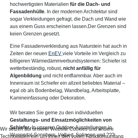
hochwertigsten Materialien
für die Dach- und
Fassadenhülle
. In der modernen Architektur sind
sogar Verkleidungen gefragt, die Dach und Wand wie
aus einem Guss erscheinen lassen.Der Grenzen sind
keien Grenzen gesetzt.
Eine Fassadenverkleidung aus Naturstein hat auch in
Zeiten der neuen
EnEV
viele Vorteile im Vergleich zu
billigeren Wärmedämmverbundsystemen: Schiefer ist
wetterbeständig, robust,
nicht anfällig für
Algenbildung
und nicht entflammbar. Aber auch im
Innenraum ist Schiefer ein allzeit beliebtes Material –
egal ob als Bodenbelag, Wandbelag, Arbeitsplatte,
Kamineinfassung oder Dekoration.
Wir beraten Sie gerne zu den individuellen
Gestaltungs- und Einsatzmöglichkeiten von
Schiefer
. In unseren Outdoor-Ausstellungen in
Wir setzen auf unserer Website Cookies und andere
Wuppertal-Sonnborn, Velbert, Solingen und ???
Technologien ein, um Ihnen den vollen Funktionsumfang