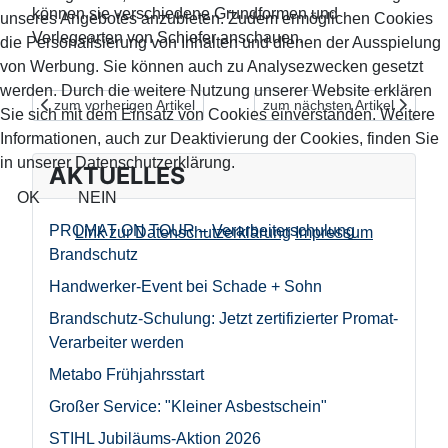
können sie verschiedene Grundformen und
unseres Angebotes anzubieten. Zudem ermöglichen Cookies
Verlegearten von Schiefer anschauen.
die Personalisierung von Inhalten und dienen der Ausspielung
von Werbung. Sie können auch zu Analysezwecken gesetzt
werden. Durch die weitere Nutzung unserer Website erklären
Vorheriger Beitrag: MEM – dichten, kleben und pflegen im und
Nächster Beitrag: Wissenswe
zum vorherigen Artikel
zum nächsten Artikel
Sie sich mit dem Einsatz von Cookies einverstanden. Weitere
Informationen, auch zur Deaktivierung der Cookies, finden Sie
in unserer Datenschutzerklärung.
AKTUELLES
OK
NEIN
PROMAT ON TOUR – Verarbeiterschulung
Link zur Datenschutzerklärung
Impressum
Brandschutz
Handwerker-Event bei Schade + Sohn
Brandschutz-Schulung: Jetzt zertifizierter Promat-
Verarbeiter werden
Metabo Frühjahrsstart
Großer Service: "Kleiner Asbestschein"
STIHL Jubiläums-Aktion 2026