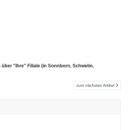
über "Ihre" Filiale (in Sonnborn, Schwelm,
Nächster Beitrag: Immer im 
zum nächsten Artikel