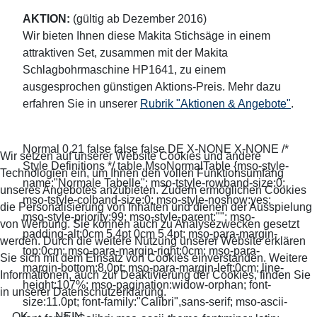
AKTION:
(gültig ab Dezember 2016)
Wir bieten Ihnen diese Makita Stichsäge in einem
attraktiven Set, zusammen mit der Makita
Schlagbohrmaschine HP1641, zu einem
ausgesprochen günstigen Aktions-Preis. Mehr dazu
erfahren Sie in unserer
Rubrik "Aktionen & Angebote"
.
Normal 0 21 false false false DE X-NONE X-NONE /*
Wir setzen auf unserer Website Cookies und andere
Style Definitions */ table.MsoNormalTable {mso-style-
Technologien ein, um Ihnen den vollen Funktionsumfang
name:"Normale Tabelle"; mso-tstyle-rowband-size:0;
unseres Angebotes anzubieten. Zudem ermöglichen Cookies
mso-tstyle-colband-size:0; mso-style-noshow:yes;
die Personalisierung von Inhalten und dienen der Ausspielung
mso-style-priority:99; mso-style-parent:""; mso-
von Werbung. Sie können auch zu Analysezwecken gesetzt
padding-alt:0cm 5.4pt 0cm 5.4pt; mso-para-margin-
werden. Durch die weitere Nutzung unserer Website erklären
top:0cm; mso-para-margin-right:0cm; mso-para-
Sie sich mit dem Einsatz von Cookies einverstanden. Weitere
margin-bottom:8.0pt; mso-para-margin-left:0cm; line-
Informationen, auch zur Deaktivierung der Cookies, finden Sie
height:107%; mso-pagination:widow-orphan; font-
in unserer Datenschutzerklärung.
size:11.0pt; font-family:"Calibri",sans-serif; mso-ascii-
OK
NEIN