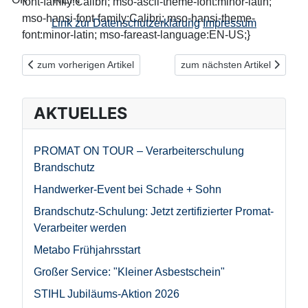
font-family:Calibri; mso-ascii-theme-font:minor-latin;
mso-hansi-font-family:Calibri; mso-hansi-theme-
Link zur Datenschutzerklärung
Impressum
font:minor-latin; mso-fareast-language:EN-US;}
Vorheriger Beitrag: Leicht, kompakt, robust und leistungsstark
Nächster Beitrag: Schade + S
zum vorherigen Artikel
zum nächsten Artikel
AKTUELLES
PROMAT ON TOUR – Verarbeiterschulung
Brandschutz
Handwerker-Event bei Schade + Sohn
Brandschutz-Schulung: Jetzt zertifizierter Promat-
Verarbeiter werden
Metabo Frühjahrsstart
Großer Service: "Kleiner Asbestschein"
STIHL Jubiläums-Aktion 2026