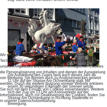
Wir setzen auf unserer Website Cookies und andere
Technologien ein, um Ihnen den vollen Funktionsumfang
unseres Angebotes anzubieten. Zudem ermöglichen Cookies
die Personalisierung von Inhalten und dienen der Ausspielung
Die Aufstellung des Zuges fand auch dieses Jahr ab
von Werbung. Sie können auch zu Analysezwecken gesetzt
11 Uhr auf der Strasse Am Ochsenkamp statt. Mit
werden. Durch die weitere Nutzung unserer Website erklären
einem 30 sekündigen Erklingen der Sirenen setzte
Sie sich mit dem Einsatz von Cookies einverstanden. Weitere
sich der Zug um 13 Uhr am Kreisverkehr auf der
Informationen, auch zur Deaktivierung der Cookies, finden Sie
Strasse Am Ochsenkamp in Richtung Stadtmitte in
in unserer Datenschutzerklärung.
Bewegung.