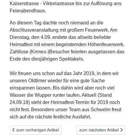
Kaiserstrasse - Viktoriastrasse bis zur Auflösung ans
Feierabendhaus.
An diesem Tag dachte noch niemand an die
Abschlusveranstaltung mit großem Feuerwerk. Am
Dienstag, den 4.09. endete das allseits beliebte
Heimatfest mit einem begeisternden Höhenfeuerwerk.
Zahllose (Kirmes-)Besucher feierten ausgelassen das
Ende des diesjährigen Spektakels.
Wir freuen uns schon auf das Jahr 2019, in dem wir
unseren Oldtimer wieder für eine gute Sache
einspannen lassen. Bis dahin wird aber noch viel
Wasser die Wupper runter laufen. Aktuell (Stand
24.09.18) steht der Heimatfest-Termin für 2019 noch
nicht fest. Besonders unser Team aus Schwelm freut
sich auf die nächste festliche Ausfahrt.
Vorheriger Beitrag: Verpflichtet auch den tierischen Bewohnern 
Nächster Beitrag: Schwebeba
zum vorherigen Artikel
zum nächsten Artikel