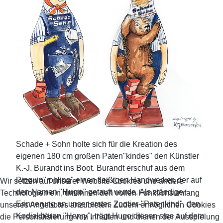
Schade + Sohn holte sich für die Kreation des
eigenen 180 cm großen Paten"kindes" den Künstler
K.-J. Burandt ins Boot. Burandt erschuf aus dem
Pinguin"rohling" einen fleißigen Handwerker, der auf
Wir setzen auf unserer Website Cookies und andere
den Namen "
Hugo
" getauft wurde. Als ständige
Technologien ein, um Ihnen den vollen Funktionsumfang
Erinnerung an unser erstes Zootier-"Patenkind", den
unseres Angebotes anzubieten. Zudem ermöglichen Cookies
Kodiakbären "Henry", trägt Hugo diesen stes auf dem
die Personalisierung von Inhalten und dienen der Ausspielung