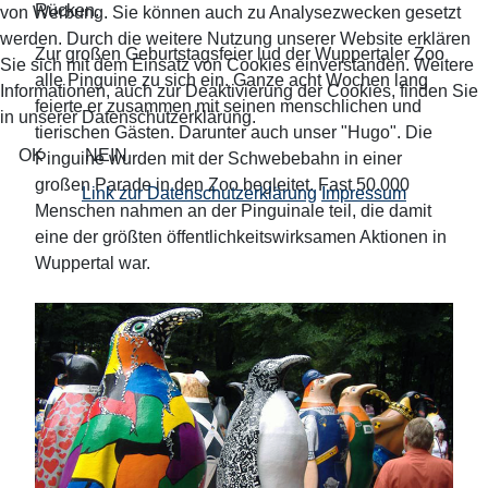
Rücken.
von Werbung. Sie können auch zu Analysezwecken gesetzt
werden. Durch die weitere Nutzung unserer Website erklären
Zur großen Geburtstagsfeier lud der Wuppertaler Zoo
Sie sich mit dem Einsatz von Cookies einverstanden. Weitere
alle Pinguine zu sich ein. Ganze acht Wochen lang
Informationen, auch zur Deaktivierung der Cookies, finden Sie
feierte er zusammen mit seinen menschlichen und
in unserer Datenschutzerklärung.
tierischen Gästen. Darunter auch unser "Hugo". Die
OK
NEIN
Pinguine wurden mit der Schwebebahn in einer
großen Parade in den Zoo begleitet. Fast 50.000
Link zur Datenschutzerklärung
Impressum
Menschen nahmen an der Pinguinale teil, die damit
eine der größten öffentlichkeitswirksamen Aktionen in
Wuppertal war.