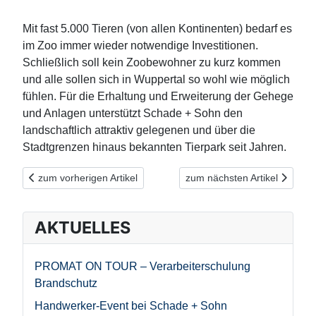
Mit fast 5.000 Tieren (von allen Kontinenten) bedarf es
im Zoo immer wieder notwendige Investitionen.
Schließlich soll kein Zoobewohner zu kurz kommen
und alle sollen sich in Wuppertal so wohl wie möglich
fühlen. Für die Erhaltung und Erweiterung der Gehege
und Anlagen unterstützt Schade + Sohn den
landschaftlich attraktiv gelegenen und über die
Stadtgrenzen hinaus bekannten Tierpark seit Jahren.
Vorheriger Beitrag: Wuppertaler Tafel – diese Hilfe kommt an!
Nächster Beitrag: Neue Außen
zum vorherigen Artikel
zum nächsten Artikel
AKTUELLES
PROMAT ON TOUR – Verarbeiterschulung
Brandschutz
Handwerker-Event bei Schade + Sohn