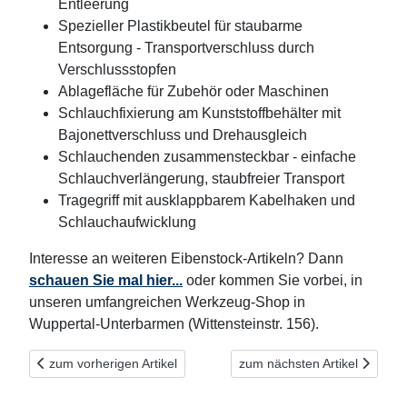
Entleerung
Spezieller Plastikbeutel für staubarme
Entsorgung - Transportverschluss durch
Verschlussstopfen
Ablagefläche für Zubehör oder Maschinen
Schlauchfixierung am Kunststoffbehälter mit
Bajonettverschluss und Drehausgleich
Schlauchenden zusammensteckbar - einfache
Schlauchverlängerung, staubfreier Transport
Tragegriff mit ausklappbarem Kabelhaken und
Schlauchaufwicklung
Interesse an weiteren Eibenstock-Artikeln? Dann
schauen Sie mal hier...
oder kommen Sie vorbei, in
unseren umfangreichen Werkzeug-Shop in
Wuppertal-Unterbarmen (Wittensteinstr. 156).
Vorheriger Beitrag: Höhlenforscher planen Steinzeitwald. Wir w
Nächster Beitrag: Wir unters
zum vorherigen Artikel
zum nächsten Artikel