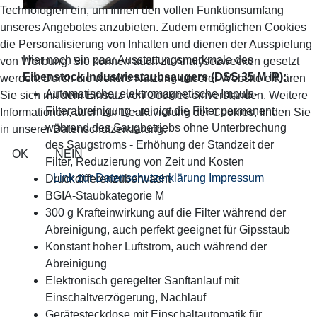
Technologien ein, um Ihnen den vollen Funktionsumfang
unseres Angebotes anzubieten. Zudem ermöglichen Cookies
die Personalisierung von Inhalten und dienen der Ausspielung
Hier noch ein paar Ausstattungsmerkmale des
von Werbung. Sie können auch zu Analysezwecken gesetzt
Eibenstock Industriestaubsaugers (DSS 35 M iP):
werden. Durch die weitere Nutzung unserer Website erklären
Automatische, elektromagnetische Impuls-
Sie sich mit dem Einsatz von Cookies einverstanden. Weitere
Filterabreinigung - reinigt die Filter permanent
Informationen, auch zur Deaktivierung der Cookies, finden Sie
während des Saugbetriebs ohne Unterbrechung
in unserer Datenschutzerklärung.
des Saugstroms - Erhöhung der Standzeit der
OK
NEIN
Filter, Reduzierung von Zeit und Kosten
Link zur Datenschutzerklärung
Impressum
Druckdifferenzüberwacht
BGIA-Staubkategorie M
300 g Krafteinwirkung auf die Filter während der
Abreinigung, auch perfekt geeignet für Gipsstaub
Konstant hoher Luftstrom, auch während der
Abreinigung
Elektronisch geregelter Sanftanlauf mit
Einschaltverzögerung, Nachlauf
Gerätesteckdose mit Einschaltautomatik für