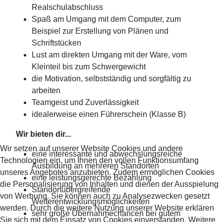
Realschulabschluss
Spaß am Umgang mit dem Computer, zum
Beispiel zur Erstellung von Plänen und
Schriftstücken
Lust am direkten Umgang mit der Ware, vom
Kleinteil bis zum Schwergewicht
die Motivation, selbstständig und sorgfältig zu
arbeiten
Teamgeist und Zuverlässigkeit
idealerweise einen Führerschein (Klasse B)
Wir bieten dir...
Wir setzen auf unserer Website Cookies und andere
eine interessante und abwechslungsreiche
Technologien ein, um Ihnen den vollen Funktionsumfang
Ausbildung an mehreren Standorten
unseres Angebotes anzubieten. Zudem ermöglichen Cookies
eine leistungsgerechte Bezahlung
die Personalisierung von Inhalten und dienen der Ausspielung
Standortübergreifende
von Werbung. Sie können auch zu Analysezwecken gesetzt
Weiterentwicklungsmöglichkeiten
werden. Durch die weitere Nutzung unserer Website erklären
sehr große Übernahmechancen bei gutem
Sie sich mit dem Einsatz von Cookies einverstanden. Weitere