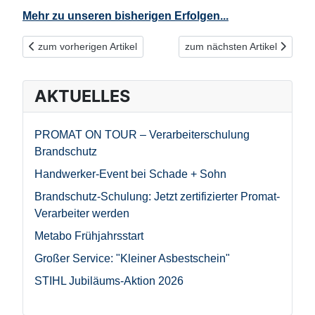
Mehr zu unseren bisherigen Erfolgen...
Vorheriger Beitrag: Grund zur Freude: Unsere Azubis sind die B
Nächster Beitrag: Wir suche
zum vorherigen Artikel
zum nächsten Artikel
AKTUELLES
PROMAT ON TOUR – Verarbeiterschulung
Brandschutz
Handwerker-Event bei Schade + Sohn
Brandschutz-Schulung: Jetzt zertifizierter Promat-
Verarbeiter werden
Metabo Frühjahrsstart
Großer Service: "Kleiner Asbestschein"
STIHL Jubiläums-Aktion 2026