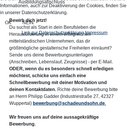
Ausbildungsabschluss
Informationen, auch zur Deaktivierung der Cookies, finden Sie
in unserer Datenschutzerklärung.
Bewirb dich jetzt!
OK
NEIN
Du suchst als Start in dein Berufsleben die
Link zur Datenschutzerklärung
Impressum
Herausforderung in einem erfolgreichen
mittelständischen Unternehmen, das dir
größtmögliche gestalterische Freiheiten einräumt?
Sende uns deine Bewerbungsunterlagen
(Anschreiben, Lebenslauf, Zeugnisse) - per E-Mail.
ODER, wenn du es besonders schnell erledigen
möchtest, schicke uns einfach eine
Schnellbewerbung mit deiner Motivation und
deinen Kontaktdaten.
Richte deine Bewerbung bitte
an Herrn Philipp Gadder (Industriestraße 27, 42327
Wuppertal)
bewerbung@schadeundsohn.de
.
Wir freuen uns auf deine aussagekräftige
Bewerbung.