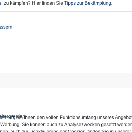
el
zu kämpfen? Hier finden Sie
Tipps zur Bekämpfung
.
ässern
und Maßnahmen
eiter werden
ien ein, um Ihnen den vollen Funktionsumfang unseres Angebo
n Werbung. Sie können auch zu Analysezwecken gesetzt werden.
nen, auch zur Deaktivierung der Cookies, finden Sie in unserer