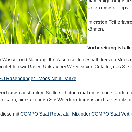
man einige Dinge beac
sollen unsere Tipps 
Im
ersten Teil
erfahre
können.
Vorbereitung ist all
 Wasser und Nahrung. Ihr Rasen sollte deshalb frei von Moos u
pfehlen wir Rasen-Unkrautfrei Weedex von Celaflor, das Sie
O Rasendünger - Moos Nein Danke
.
rem Rasen ausbreiten. Sollte sich doch mal die ein oder ander
eiten kann, hierzu können Sie Weedex übrigens auch als Spritzl
 diese mit
COMPO Saat Reparatur Mix oder COMPO Saat Vertik