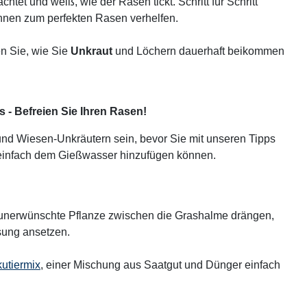
htet und weiß, wie der Rasen tickt. Schritt für Schritt
Ihnen zum perfekten Rasen verhelfen.
n Sie, wie Sie
Unkraut
und Löchern dauerhaft beikommen
es - Befreien Sie Ihren Rasen!
nd Wiesen-Unkräutern sein, bevor Sie mit unseren Tipps
 einfach dem Gießwasser hinzufügen können.
e unerwünschte Pflanze zwischen die Grashalme drängen,
ösung ansetzen.
utiermix
, einer Mischung aus Saatgut und Dünger einfach