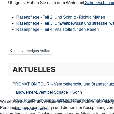
Übrigens: Haben Sie nach dem Winter mit
Schneeschimm
Rasenpflege - Teil 2: Und Schnitt - Richtig Mähen
Rasenpflege - Teil 3: Umweltbewusst und stressfrei w
Rasenpflege - Teil 4: Vitalstoffe für den Rasen
Vorheriger Beitrag: Schneeschimmel - Ursachen, Symptome 
zum vorherigen Artikel
AKTUELLES
PROMAT ON TOUR – Verarbeiterschulung Brandschutz
Handwerker-Event bei Schade + Sohn
Brandschutz-Schulung: Jetzt zertifizierter Promat-Verarb
Wir setzen auf unserer Website Cookies und andere Technolog
Personalisierung von Inhalten und dienen der Ausspielung vo
Metabo Frühjahrsstart
mit dem Einsatz von Cookies einverstanden. Weitere Informatio