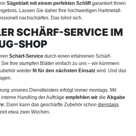
 ein
Sägeblatt mit einem perfekten Schliff
garantiert Ihnen
ergebnis. Lassen Sie daher Ihre hochwertigen Hartmetall-
essionell nachschärfen. Das lohnt sich.
ER SCHÄRF-SERVICE IM
UG-SHOP
eren
Schärf-Service
durch einen erfahrenen Schärf-
n Sie Ihre stumpfen Blätter einfach zu uns – wir kümmern
 Zubehör wieder
fit für den nächsten Einsatz
wird. Und das
agen.
ung unseres Dienstleisters erfolgt immer montags. Mit
s interne Handling der Aufträge
empfehlen wir
die
Abgabe
hr
. Dann kann das geschärfte Zubehör schon
dienstags
szeit etwa zwei Wochen.