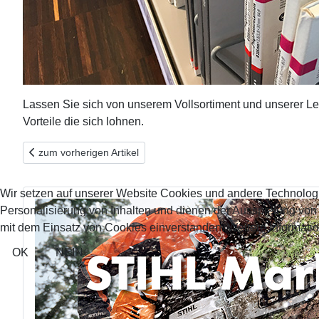
Lassen Sie sich von unserem Vollsortiment und unserer Le
Vorteile die sich lohnen.
Vorheriger Beitrag: Sägekette stumpf? Wir machen sie scharf - s
zum vorherigen Artikel
Wir setzen auf unserer Website Cookies und andere Technolog
Personalisierung von Inhalten und dienen der Ausspielung vo
mit dem Einsatz von Cookies einverstanden. Weitere Informatio
OK
NEIN