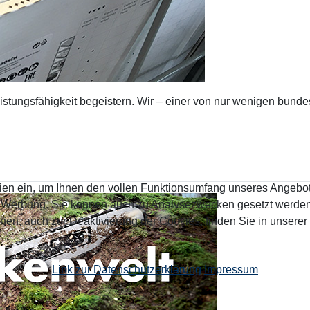
istungsfähigkeit begeistern. Wir – einer von nur wenigen bund
chnell & günstig
ien ein, um Ihnen den vollen Funktionsumfang unseres Angebo
n Werbung. Sie können auch zu Analysezwecken gesetzt werden.
nen, auch zur Deaktivierung der Cookies, finden Sie in unserer
Link zur Datenschutzerklärung
Impressum