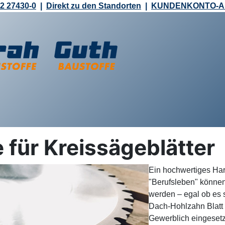
2 27430-0
|
Direkt zu den Standorten
|
KUNDENKONTO-
 für Kreissägeblätter
Ein hochwertiges Hart
"Berufsleben" können
werden – egal ob es 
Dach-Hohlzahn Blatt 
Gewerblich eingesetz