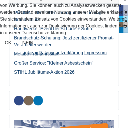
von Werbung. Sie können auch zu Analysezwecken gesetzt
share me
werden. Durch die weitere Nutzung unserer Website erklären
PROMAT ON TOUR – Verarbeiterschulung
Sie sich mit dem Einsatz von Cookies einverstanden. Weitere
Brandschutz
Informationen, auch zur Deaktivierung der Cookies, finden Sie
Handwerker-Event bei Schade + Sohn
in unserer Datenschutzerklärung.
Brandschutz-Schulung: Jetzt zertifizierter Promat-
OK
NEIN
Verarbeiter werden
Link zur Datenschutzerklärung
Impressum
Metabo Frühjahrsstart
Großer Service: "Kleiner Asbestschein"
STIHL Jubiläums-Aktion 2026