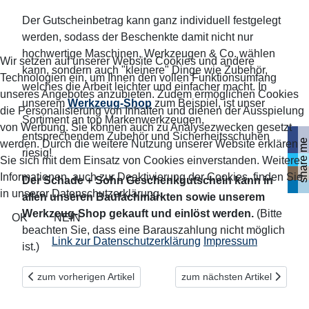
Der Gutscheinbetrag kann ganz individuell festgelegt
werden, sodass der Beschenkte damit nicht nur
hochwertige Maschinen, Werkzeugen & Co. wählen
Wir setzen auf unserer Website Cookies und andere
kann, sondern auch "kleinere" Dinge wie Zubehör,
Technologien ein, um Ihnen den vollen Funktionsumfang
welches die Arbeit leichter und einfacher macht. In
unseres Angebotes anzubieten. Zudem ermöglichen Cookies
unserem
Werkzeug-Shop
zum Beispiel, ist unser
die Personalisierung von Inhalten und dienen der Ausspielung
Sortiment an top Markenwerkzeugen,
von Werbung. Sie können auch zu Analysezwecken gesetzt
entsprechendem Zubehör und Sicherheitsschuhen
share me
werden. Durch die weitere Nutzung unserer Website erklären
riesig!
Sie sich mit dem Einsatz von Cookies einverstanden. Weitere
Informationen, auch zur Deaktivierung der Cookies, finden Sie
Der Schade + Sohn Geschenkgutschein kann in
in unserer Datenschutzerklärung.
allen unseren Baufachmärkten sowie unserem
Werkzeug-Shop gekauft und einlöst werden.
(Bitte
OK
NEIN
beachten Sie, dass eine Barauszahlung nicht möglich
Link zur Datenschutzerklärung
Impressum
ist.)
Vorheriger Beitrag: "Schnelldreher" zum top Preis: BOSCH Akk
Nächster Beitrag: Das perfe
zum vorherigen Artikel
zum nächsten Artikel