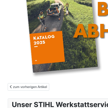
Vorheriger Beitrag: STIHL Jubiläums-Aktion 2026
zum vorherigen Artikel
Unser STIHL Werkstattservi