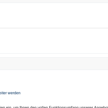
eiter werden
ien ein, um Ihnen den vollen Funktionsumfang unseres Angebo