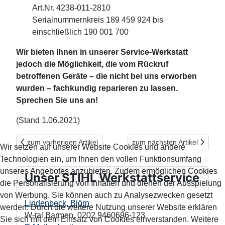
Art.Nr. 4238-011-2810
Serialnummernkreis 189 459 924 bis
einschließlich 190 001 700
Wir bieten Ihnen in unserer Service-Werkstatt
jedoch die Möglichkeit, die vom Rückruf
betroffenen Geräte – die nicht bei uns erworben
wurden – fachkundig reparieren zu lassen.
Sprechen Sie uns an!
(Stand 1.06.2021)
Vorheriger Beitrag: NEU: STIHL Service Kits für einen schnellen 
Nächster Beitrag: Saubere T
zum vorherigen Artikel
zum nächsten Artikel
Wir setzen auf unserer Website Cookies und andere
Technologien ein, um Ihnen den vollen Funktionsumfang
unseres Angebotes anzubieten. Zudem ermöglichen Cookies
Unser STIHL Werkstattservice
die Personalisierung von Inhalten und dienen der Ausspielung
von Werbung. Sie können auch zu Analysezwecken gesetzt
Lindenbeck, Björn
werden. Durch die weitere Nutzung unserer Website erklären
W-tal Barmen
,
0202 9460696-123
Sie sich mit dem Einsatz von Cookies einverstanden. Weitere