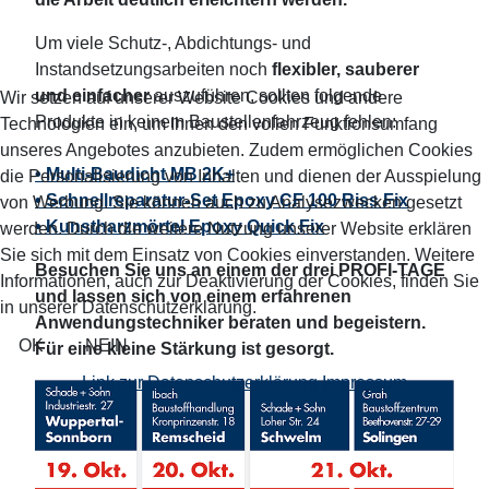
Um viele Schutz-, Abdichtungs- und
Instandsetzungsarbeiten noch
flexibler, sauberer
und einfacher
auszuführen, sollten folgende
Wir setzen auf unserer Website Cookies und andere
Produkte in keinem Baustellenfahrzeug fehlen:
Technologien ein, um Ihnen den vollen Funktionsumfang
unseres Angebotes anzubieten. Zudem ermöglichen Cookies
• Multi-Baudicht MB 2K+
die Personalisierung von Inhalten und dienen der Ausspielung
• Schnellreparatur-Set Epoxy CF 100 Riss Fix
von Werbung. Sie können auch zu Analysezwecken gesetzt
• Kunstharzmörtel Epoxy Quick Fix
werden. Durch die weitere Nutzung unserer Website erklären
Sie sich mit dem Einsatz von Cookies einverstanden. Weitere
Besuchen Sie uns an einem der drei PROFI-TAGE
Informationen, auch zur Deaktivierung der Cookies, finden Sie
und lassen sich von einem erfahrenen
in unserer Datenschutzerklärung.
Anwendungstechniker beraten und begeistern.
OK
NEIN
Für eine kleine Stärkung ist gesorgt.
Link zur Datenschutzerklärung
Impressum