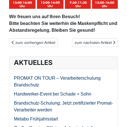
Wir freuen uns auf Ihren Besuch!
Bitte beachten Sie weiterhin die Maskenpflicht und
Abstandsregelung. Bleiben Sie gesund!
Vorheriger Beitrag: "SPECIALS" - drei Themen-Tage rund um dei
Nächster Beitrag: Abgesagt:
zum vorherigen Artikel
zum nächsten Artikel
AKTUELLES
PROMAT ON TOUR – Verarbeiterschulung
Brandschutz
Handwerker-Event bei Schade + Sohn
Brandschutz-Schulung: Jetzt zertifizierter Promat-
Verarbeiter werden
Metabo Frühjahrsstart