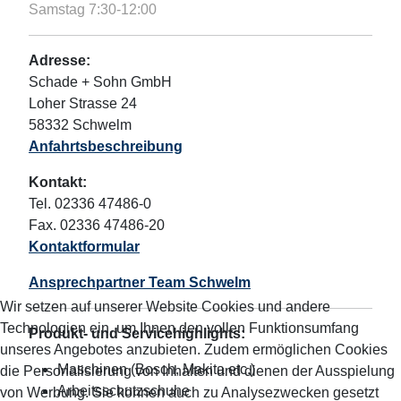
Samstag 7:30-12:00
Adresse:
Schade + Sohn GmbH
Loher Strasse 24
58332 Schwelm
Anfahrtsbeschreibung
Kontakt:
Tel. 02336 47486-0
Fax. 02336 47486-20
Kontaktformular
Ansprechpartner Team Schwelm
Wir setzen auf unserer Website Cookies und andere
Technologien ein, um Ihnen den vollen Funktionsumfang
Produkt- und Servicehighlights:
unseres Angebotes anzubieten. Zudem ermöglichen Cookies
Maschinen (Bosch, Makita etc.)
die Personalisierung von Inhalten und dienen der Ausspielung
Arbeitsschutzschuhe
von Werbung. Sie können auch zu Analysezwecken gesetzt