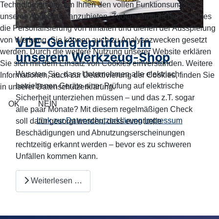
Technologien ein, um Ihnen den vollen Funktionsumfang
unseres Angebotes anzubieten. Zudem ermöglichen Cookies
die Personalisierung von Inhalten und dienen der Ausspielung
VDE-Geräteprüfung in
von Werbung. Sie können auch zu Analysezwecken gesetzt
werden. Durch die weitere Nutzung unserer Website erklären
unserem Werkzeug-Shop
Sie sich mit dem Einsatz von Cookies einverstanden. Weitere
Wussten Sie, dass Unternehmen alle elektrisch
Informationen, auch zur Deaktivierung der Cookies, finden Sie
betriebenen Geräte einer Prüfung auf elektrische
in unserer Datenschutzerklärung.
Sicherheit unterziehen müssen – und das z.T. sogar
OK
NEIN
alle paar Monate? Mit diesem regelmäßigen Check
Link zur Datenschutzerklärung
Impressum
soll dafür gesorgt werden, dass eventuelle
Beschädigungen und Abnutzungserscheinungen
rechtzeitig erkannt werden – bevor es zu schweren
Unfällen kommen kann.
Weiterlesen …