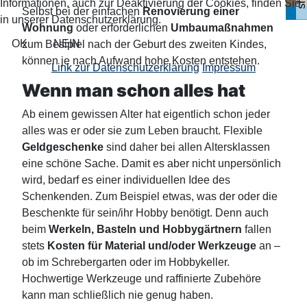
Informationen, auch zur Deaktivierung der Cookies, finden Sie
Selbst bei der einfachen
Renovierung einer
in unserer Datenschutzerklärung.
Wohnung
oder erforderlichen
Umbaumaßnahmen
OK
NEIN
zum Besipiel nach der Geburt des zweiten Kindes,
können je nach Aufwand hohe Kosten entstehen.
Link zur Datenschutzerklärung
Impressum
Wenn man schon alles hat
Ab einem gewissen Alter hat eigentlich schon jeder
alles was er oder sie zum Leben braucht. Flexible
Geldgeschenke
sind daher bei allen Altersklassen
eine schöne Sache. Damit es aber nicht unpersönlich
wird, bedarf es einer individuellen Idee des
Schenkenden. Zum Beispiel etwas, was der oder die
Beschenkte für sein/ihr Hobby benötigt. Denn auch
beim
Werkeln, Basteln und Hobbygärtnern
fallen
stets
Kosten für Material und/oder Werkzeuge
an –
ob im Schrebergarten oder im Hobbykeller.
Hochwertige Werkzeuge und raffinierte Zubehöre
kann man schließlich nie genug haben.