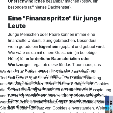
Unerschwingliches
bezahlbar machen (bspw. ein
besonders raffiniertes Dachfenster).
Eine "Finanzspritze" für junge
Leute
Junge Menschen oder Paare können immer eine
finanzielle Unterstützung gebrauchen. Besonders
wenn gerade ein
Eigenheim
geplant und gebaut wird.
Wie wäre es da mit einem Gutschein (in beliebiger
Höhe) für
erforderliche Baumaterialien oder
Werkzeuge
– egal ob diese für das Traumhaus, das
moderne Badezimmer, die extra funktionale Garge,
Wir setzen auf unserer Website Cookies und andere
den Garten oder die Wohlfühl-Terrasse benötigt
Technologien ein, um Ihnen den vollen Funktionsumfang
werden? Vielleicht ermöglicht dieser zusätzliche
unseres Angebotes anzubieten. Zudem ermöglichen Cookies
Betrag die
Realisation eines ansonsten nicht
die Personalisierung von Inhalten und dienen der Ausspielung
umsetzbaren Wunsches
, wie
besonders exklusive
von Werbung. Sie können auch zu Analysezwecken gesetzt
Fliesen
, eine romantische
Gartengestaltung
oder ein
share me
werden. Durch die weitere Nutzung unserer Website erklären
begrüntes Dach
.
Sie sich mit dem Einsatz von Cookies einverstanden. Weitere