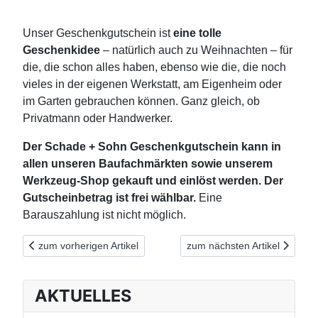
Unser Geschenkgutschein ist
eine tolle
Geschenkidee
– natürlich auch zu Weihnachten – für
die, die schon alles haben, ebenso wie die, die noch
vieles in der eigenen Werkstatt, am Eigenheim oder
im Garten gebrauchen können. Ganz gleich, ob
Privatmann oder Handwerker.
Der Schade + Sohn Geschenkgutschein kann in
allen unseren Baufachmärkten sowie unserem
Werkzeug-Shop gekauft und einlöst werden. Der
Gutscheinbetrag ist frei wählbar.
Eine
Barauszahlung ist nicht möglich.
Vorheriger Beitrag: STIHL Cashback iMOW® 5 2024
Nächster Beitrag: ADVENTS
zum vorherigen Artikel
zum nächsten Artikel
AKTUELLES