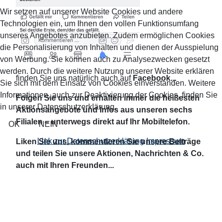
Wir setzen auf unserer Website Cookies und andere
Technologien ein, um Ihnen den vollen Funktionsumfang
unseres Angebotes anzubieten. Zudem ermöglichen Cookies
die Personalisierung von Inhalten und dienen der Ausspielung
von Werbung. Sie können auch zu Analysezwecken gesetzt
werden. Durch die weitere Nutzung unserer Website erklären
finden Sie uns natürlich auch auf
Facebook...
Sie sich mit dem Einsatz von Cookies einverstanden. Weitere
Informationen, auch zur Deaktivierung der Cookies, finden Sie
Folgen Sie uns und erhalten immer die heißesten
in unserer Datenschutzerklärung.
Aktionsangebote und Infos aus unseren sechs
Filialen – unterwegs direkt auf Ihr Mobiltelefon.
OK
NEIN
Link zur Datenschutzerklärung
Impressum
Liken Sie uns, kommentieren Sie unsere Beiträge
und teilen Sie unsere Aktionen, Nachrichten & Co.
auch mit Ihren Freunden...