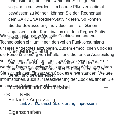
Feinjustierung der Reichweite und Sprengbreite
vorgenommen werden. Um höhere Pflanzen optimal
bewässern zu können, können Sie den Regner auf
dem GARDENA Regner-Stativ fixieren. So können
Sie die Bewässerung individuell an Ihren Garten
anpassen. In der Kombination mit dem Regner-Stativ
Wir setzen auf unserer Website Cookies und andere
entsteht ein Hochregner.
Technologien ein, um Ihnen den vollen Funktionsumfang
unseres Angebotes anzubieten. Zudem ermöglichen Cookies
Mengenregulierung
die Personalisierung von Inhalten und dienen der Ausspielung
von Werbung. Sie können auch zu Analysezwecken gesetzt
Wie stark die Beregnung sein soll entscheiden Sie –
werden. Durch die weitere Nutzung unserer Website erklären
durch Mengenregulierung ist eine Feinjustierung der
Sie sich mit dem Einsatz von Cookies einverstanden. Weitere
Beregnung gewährleistet.
Informationen, auch zur Deaktivierung der Cookies, finden Sie
in unserer Datenschutzerklärung.
Individuell und komfortabel
OK
NEIN
Einfache Anpassung
Link zur Datenschutzerklärung
Impressum
Eigenschaften