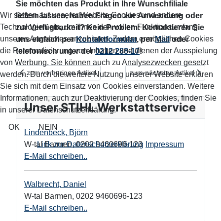
Sie möchten das Produkt in Ihre Wunschfiliale
Wir setzen auf unserer Website Cookies und andere
liefern lassen, haben Fragen zur Anwendung oder
Technologien ein, um Ihnen den vollen Funktionsumfang
zur Verfügbarkeit? Kein Problem: Kontaktieren Sie
unseres Angebotes anzubieten. Zudem ermöglichen Cookies
uns einfach per
Kontaktformular
, per
Mail
oder
die Personalisierung von Inhalten und dienen der Ausspielung
telefonisch unter der
0212 288-17
!
von Werbung. Sie können auch zu Analysezwecken gesetzt
Vorheriger Beitrag: Romantische Beleuchtung mit Solarbetrieb 
Nächster Beitrag: Flächene
zum vorherigen Artikel
zum nächsten Artikel
werden. Durch die weitere Nutzung unserer Website erklären
Sie sich mit dem Einsatz von Cookies einverstanden. Weitere
Informationen, auch zur Deaktivierung der Cookies, finden Sie
Unser STIHL Werkstattservice
in unserer Datenschutzerklärung.
OK
NEIN
Lindenbeck, Björn
Link zur Datenschutzerklärung
Impressum
W-tal Barmen
,
0202 9460696-123
E-Mail schreiben..
Walbrecht, Daniel
W-tal Barmen
,
0202 9460696-123
E-Mail schreiben..