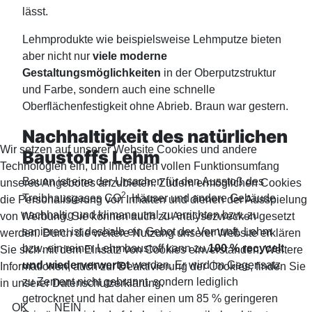
lässt.
Lehmprodukte wie beispielsweise Lehmputze bieten
aber nicht nur
viele moderne
Gestaltungsmöglichkeiten
in der Oberputzstruktur
und Farbe
, sondern auch
eine schnelle
Oberflächenfestigkeit ohne Abrieb. Braun war gestern.
Nachhaltigkeit des natürlichen
Wir setzen auf unserer Website Cookies und andere
Baustoffs Lehm
Technologien ein, um Ihnen den vollen Funktionsumfang
Bauen ist eine der Ursachen für den Ausstoß des
unseres Angebotes anzubieten. Zudem ermöglichen Cookies
2
Treibhausgases CO
. Häuser und andere Gebäude
die Personalisierung von Inhalten und dienen der Ausspielung
nachhaltig und klimaneutral zu errichten bzw. zu
von Werbung. Sie können auch zu Analysezwecken gesetzt
sanieren, ist deshalb ein Gebot der Vernunft. Lehm
werden. Durch die weitere Nutzung unserer Website erklären
bzw. ein reiner Lehmbaustoff kann zu
100 % recycelt
Sie sich mit dem Einsatz von Cookies einverstanden. Weitere
und wiederverwertet
werden. Er wird im Gegensatz
Informationen, auch zur Deaktivierung der Cookies, finden Sie
zu Zement nicht gebrannt, sondern lediglich
in unserer Datenschutzerklärung.
getrocknet und hat daher einen um 85 % geringeren
OK
NEIN