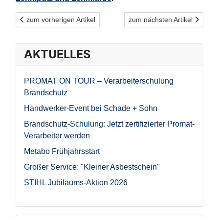
Vorheriger Beitrag: Lehmputz im Bad? Unbedingt empfehlenswer
Nächster Beitrag: LEHMUSA
zum vorherigen Artikel
zum nächsten Artikel
AKTUELLES
PROMAT ON TOUR – Verarbeiterschulung
Brandschutz
Handwerker-Event bei Schade + Sohn
Brandschutz-Schulung: Jetzt zertifizierter Promat-
Verarbeiter werden
Metabo Frühjahrsstart
Großer Service: "Kleiner Asbestschein"
STIHL Jubiläums-Aktion 2026