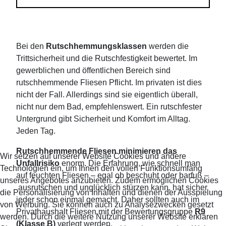
Bei den
Rutschhemmungsklassen
werden die
Trittsicherheit und die Rutschfestigkeit bewertet. Im
gewerblichen und öffentlichen Bereich sind
rutschhemmende Fliesen Pflicht. Im privaten ist dies
nicht der Fall. Allerdings sind sie eigentlich überall,
nicht nur dem Bad, empfehlenswert. Ein rutschfester
Untergrund gibt Sicherheit und Komfort im Alltag.
Jeden Tag.
Rutschhemmende Fliesen minimieren das
Wir setzen auf unserer Website Cookies und andere
Unfallrisiko
enorm. Die Erfahrung, wie schnell man
Technologien ein, um Ihnen den vollen Funktionsumfang
auf feuchten Fliesen – egal ob beschuht oder barfuß –
unseres Angebotes anzubieten. Zudem ermöglichen Cookies
ausrutschen und unglücklich stürzen kann, hat sicher
die Personalisierung von Inhalten und dienen der Ausspielung
jeder schon einmal gemacht. Daher sollten auch im
von Werbung. Sie können auch zu Analysezwecken gesetzt
Privathaushalt Fliesen mit der Bewertungsgruppe
R9
werden. Durch die weitere Nutzung unserer Website erklären
(Klasse B)
verlegt werden.