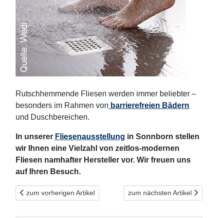
Rutschhemmende Fliesen werden immer beliebter –
besonders im Rahmen von
barrierefreien Bädern
und Duschbereichen.
In unserer
Fliesenausstellung
in Sonnborn stellen
wir Ihnen eine Vielzahl von zeitlos-modernen
Fliesen namhafter Hersteller vor. Wir freuen uns
auf Ihren Besuch.
Vorheriger Beitrag: Fliesenleger arbeiten mit EIBENSTOCK
Nächster Beitrag: Steinzeug,
zum vorherigen Artikel
zum nächsten Artikel