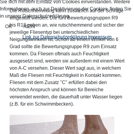
Sie sich mit dem Einsatz von Cookies einverstanden. Weitere
Informationen, auch zur Deaktivierung der Cookies, finden Sie
Die Rutschhemmung kann zusätzlich auf der Schräge
in unserer Datenschutzerklärung.
eingestuft werden. Die fünf Bewertungsgruppen R9
bis R13 geben an, wie rutschhemmend und sicher der
OK
NEIN
jeweilige Fliesentyp bei unterschiedlichen
Link zur Datenschutzerklärung
Impressum
Neigungswinkeln ist. Schon ab einem Winkel von 6
Grad sollte die Bewertungsgruppe R9 zum Einsatz
kommen. Da Fliesen oftmals auch Feuchtigkeit
ausgesetzt sind, werden sie außerdem mit einem Wert
von A-C versehen. Dieser Wert sagt aus, in welchem
Maß die Fliesen mit Feuchtigkeit in Kontakt kommen.
Fliesen mit dem Zusatz "C" erfüllen dabei den
höchsten Anspruch und können für Bereiche
verwendet werden, die dauerhaft unter Wasser liegen
(z.B. für ein Schwimmbecken).