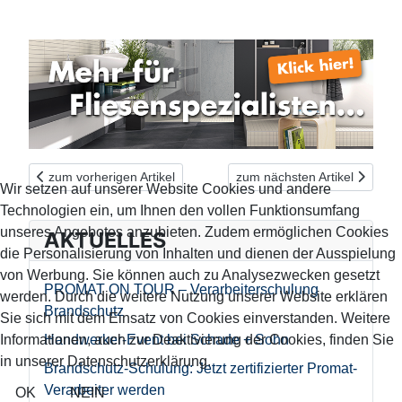
Vorheriger Beitrag: Aus unserem Sortiment: HUFA® Fliesensch
Nächster Beitrag: Auf Dauer 
zum vorherigen Artikel
zum nächsten Artikel
Wir setzen auf unserer Website Cookies und andere
Technologien ein, um Ihnen den vollen Funktionsumfang
unseres Angebotes anzubieten. Zudem ermöglichen Cookies
AKTUELLES
die Personalisierung von Inhalten und dienen der Ausspielung
von Werbung. Sie können auch zu Analysezwecken gesetzt
PROMAT ON TOUR – Verarbeiterschulung
werden. Durch die weitere Nutzung unserer Website erklären
Brandschutz
Sie sich mit dem Einsatz von Cookies einverstanden. Weitere
Handwerker-Event bei Schade + Sohn
Informationen, auch zur Deaktivierung der Cookies, finden Sie
in unserer Datenschutzerklärung.
Brandschutz-Schulung: Jetzt zertifizierter Promat-
Verarbeiter werden
OK
NEIN