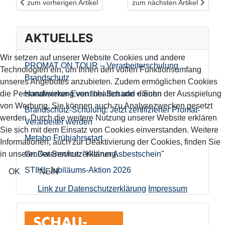
Vorheriger Beitrag: Geschwungen oder geradlinig? Wie soll Ihre
Nächster Beitrag: Flexibilisie
zum vorherigen Artikel
zum nächsten Artikel
AKTUELLES
Wir setzen auf unserer Website Cookies und andere
PROMAT ON TOUR – Verarbeiterschulung
Technologien ein, um Ihnen den vollen Funktionsumfang
Brandschutz
unseres Angebotes anzubieten. Zudem ermöglichen Cookies
die Personalisierung von Inhalten und dienen der Ausspielung
Handwerker-Event bei Schade + Sohn
von Werbung. Sie können auch zu Analysezwecken gesetzt
Brandschutz-Schulung: Jetzt zertifizierter Promat-
werden. Durch die weitere Nutzung unserer Website erklären
Verarbeiter werden
Sie sich mit dem Einsatz von Cookies einverstanden. Weitere
Metabo Frühjahrsstart
Informationen, auch zur Deaktivierung der Cookies, finden Sie
in unserer Datenschutzerklärung.
Großer Service: "Kleiner Asbestschein"
STIHL Jubiläums-Aktion 2026
OK
NEIN
Link zur Datenschutzerklärung
Impressum