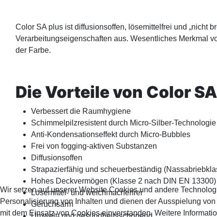
Color SA plus ist diffusionsoffen, lösemittelfrei und „ni
Verarbeitungseigenschaften aus. Wesentliches Merkmal vo
der Farbe.
Die Vorteile von Color SA
Verbessert die Raumhygiene
Schimmelpilzresistent durch Micro-Silber-Technologie
Anti-Kondensationseffekt durch Micro-Bubbles
Frei von fogging-aktiven Substanzen
Diffusionsoffen
Strapazierfähig und scheuerbeständig (Nassabriebkla
Hohes Deckvermögen (Klasse 2 nach DIN EN 13300)
Wir setzen auf unserer Website Cookies und andere Technolog
Lösemittel- und weichmacherfrei
Personalisierung von Inhalten und dienen der Ausspielung vo
Geruchsarm
mit dem Einsatz von Cookies einverstanden. Weitere Informatio
Umwelt- und gesundheitsschonend