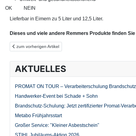
OK
NEIN
Lieferbar in Eimern zu 5 Liter und 12,5 Liter.
Dieses und viele andere Remmers Produkte finden Sie i
Vorheriger Beitrag: Es darf farbenfroh werden: OSMO Farben
zum vorherigen Artikel
AKTUELLES
PROMAT ON TOUR – Verarbeiterschulung Brandschutz
Handwerker-Event bei Schade + Sohn
Brandschutz-Schulung: Jetzt zertifizierter Promat-Verarb
Metabo Frühjahrsstart
Großer Service: "Kleiner Asbestschein"
STIHL Jubiläums-Aktion 2026