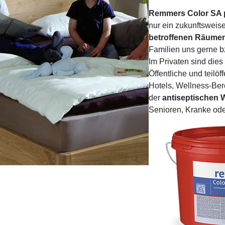
Remmers Color SA 
nur ein zukunftsweis
betroffenen Räumen
Familien uns gerne bz
Im Privaten sind di
Öffentliche und teilö
Hotels, Wellness-Ber
der
antiseptischen 
Senioren, Kranke ode