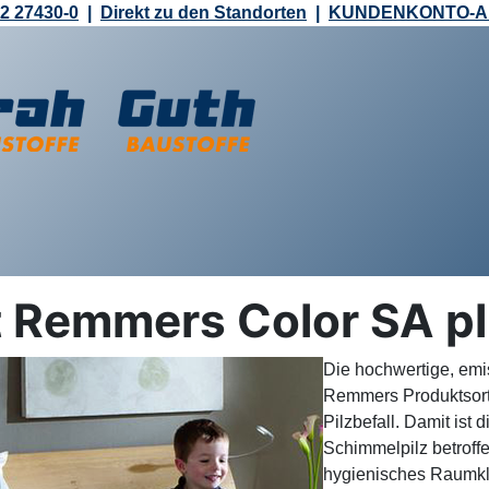
2 27430-0
|
Direkt zu den Standorten
|
KUNDENKONTO-
 Remmers Color SA p
Die hochwertige, em
Remmers Produktsorti
Pilzbefall. Damit ist
Schimmelpilz betroff
hygienisches Raumkli