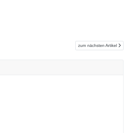
Nächster Beitrag: Neu im S
zum nächsten Artikel