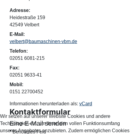
Adresse:
Heidestraße 159
42549 Velbert
E-Mail:
velbert@baumaschinen-vbm.de
Telefon:
02051 6081-215
Fax:
02051 9633-41
Mobil:
0151 22700452
Informationen herunterladen als:
vCard
Kontaktformular
Wir setzen auf unserer Website Cookies und andere
Eine E-Mail senden
Technologien ein, um Ihnen den vollen Funktionsumfang
unseres Angebotes anzubieten. Zudem ermöglichen Cookies
*
Benötigtes Feld